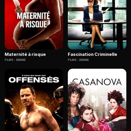
Maternité à risque
Fascination Criminelle
FILMS
DRAME
FILMS
DRAME