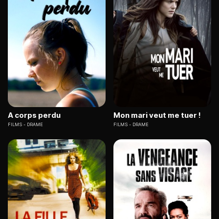
A corps perdu
Mon mari veut me tuer !
FILMS
DRAME
FILMS
DRAME