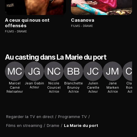
A ceux qui nous ont
Casanova
offensés
FILMS
DRAME
FILMS
DRAME
Au casting dans La Marie du port
Marcel
Jean Gabin
Nicole
Blanchette
Julien
Jane
Claud
Carné
Acteur
Courcel
Brunoy
Carette
Marken
Romai
Réalisateur
Actrice
Actrice
Acteur
Actrice
Acteur
Regarder la TV en direct
/
Programme TV
/
Films en streaming
/
Drame
/
La Marie du port