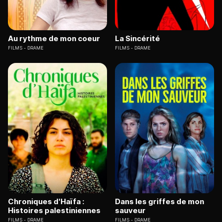
Au rythme de mon coeur
La Sincérité
FILMS
DRAME
FILMS
DRAME
Chroniques d'Haïfa :
Dans les griffes de mon
Histoires palestiniennes
sauveur
FILMS
DRAME
FILMS
DRAME