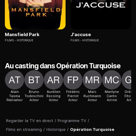
Mansfield Park
J'accuse
FILMS
HISTORIQUE
FILMS
HISTORIQUE
Au casting dans Opération Turquoise
Alain
Bruno
Aurélien
Frédéric
Marc
Marilyne
Grégo
Tasma
Todeschini
Recoing
Pierrot
Ruchmann
Canto
Fitous
Réalisateur
Acteur
Acteur
Acteur
Acteur
Actrice
Acteur
Regarder la TV en direct
/
Programme TV
/
Films en streaming
/
Historique
/
Opération Turquoise