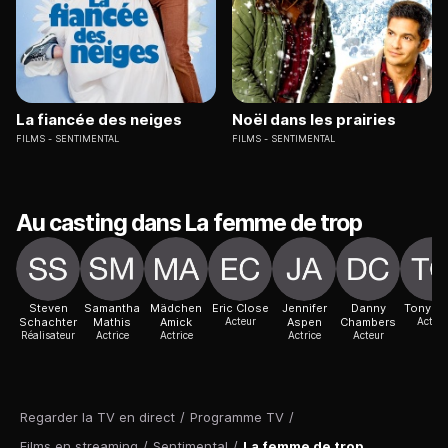
La fiancée des neiges
Noël dans les prairies
FILMS
SENTIMENTAL
FILMS
SENTIMENTAL
Au casting dans La femme de trop
Steven
Samantha
Mädchen
Eric Close
Jennifer
Danny
Tony Ol
Schachter
Mathis
Amick
Acteur
Aspen
Chambers
Acteur
Réalisateur
Actrice
Actrice
Actrice
Acteur
Regarder la TV en direct
/
Programme TV
/
Films en streaming
/
Sentimental
/
La femme de trop