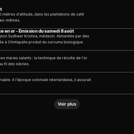
t
 mètres d'altitude, dans les plantations de café
lles-mêmes.
e en or - Émission du samedi 8 août
gnon Sudheer Krishna, médecin. Alimentée par des
dée à Chintapalle produit du curcuma biologique.
es marais salants : la technique de récolte de l'or
 fil des siècles.
niable. A l'époque coloniale néerlandaise, il assurait
Voir plus