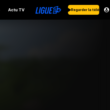
Actu TV
s
Regarder la télé