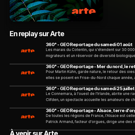
En replay sur Arte
360° - GEO Reportage du samedi 01 août
Les marais du Cotentin, qui s'étendent sur 30 000
migrateurs et un réservoir de diversité biologique
Pour Martin Kühn, garde nature, le retour des oie
elles se posent en Frise-du-Nord chaque année, a
vers l'Arctique où elles se reproduisent. Mais ce q
360° - GEO Reportage du samedi 25 juillet
nouvelle pour les paysans : les oies font désorma
Le Connemara, à l'ouest de l'Irlande, abrite une r
moindre pousse.
Clifden, un spectacle accueille les amateurs de c
360° - GEO Reportage - Alsace, terre d'org
De toutes les régions de France, l'Alsace est cell
Patrick Armand, facteur d'orgues, dirige une des 
À venir sur Arte