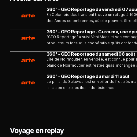
360° - GEO Reportage du vendredi 07 aoû
En Colombie des trans ont trouvé un refuge à 1600
des Andes colombiennes, où elle peuvent être e
360° - GEO Reportage - Curcuma, une épic
"GEO Reportage" a suivi Veni Macs et son compa
producteurs locaux, la coopérative qu’ils ont fon
360° - GEO Reportage du samedi 08 août
L'île de Noirmoutier, en Vendée, est connue pour s
blanc de Noirmoutier est restée quasi inchangée au
360° - GEO Reportage du mardi 11 août
Le pinisi de Sulawesi est un voilier de fret très ma
la liaison entre les îles indonésiennes.
Voyage en replay