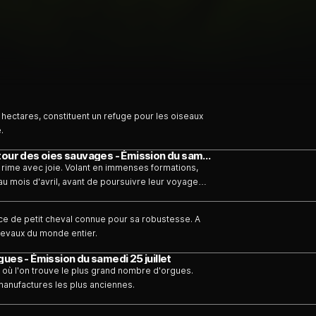
 hectares, constituent un refuge pour les oiseaux
.
360° - GEO Reportage - Mer du nord, le retour des oies sauvages - Émission du samedi 1 août
s rime avec joie. Volant en immenses formations,
u mois d'avril, avant de poursuivre leur voyage
ui réjouit les naturalistes est une très mauvaise
is escale dans leurs champs et en dévorent la
ace de petit cheval connue pour sa robustesse. A
hevaux du monde entier.
ues - Émission du samedi 25 juillet
e où l'on trouve le plus grand nombre d'orgues.
manufactures les plus anciennes.