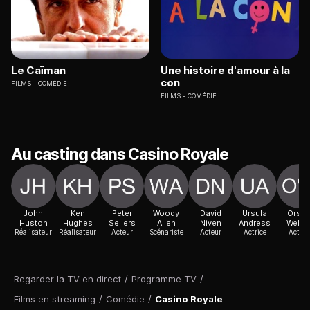
Le Caïman
Une histoire d'amour à la
con
FILMS
COMÉDIE
FILMS
COMÉDIE
Au casting dans Casino Royale
John
Ken
Peter
Woody
David
Ursula
Orso
Huston
Hughes
Sellers
Allen
Niven
Andress
Welle
Réalisateur
Réalisateur
Acteur
Scénariste
Acteur
Actrice
Acteur
Regarder la TV en direct
/
Programme TV
/
Films en streaming
/
Comédie
/
Casino Royale