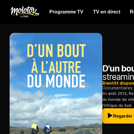
Programme TV
TV en direct
R
D'un bou
streamin
Bientôt dispon
Documentaires
En août 2013, Re
du monde de vite
l'Afrique du Sud.
Regarder