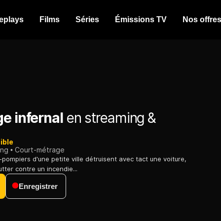
eplays
Films
Séries
Émissions TV
Nos offre
e infernal
en streaming &
ible
ing
Court-métrage
pompiers d'une petite ville détruisent avec tact une voiture,
utter contre un incendie...
Enregistrer