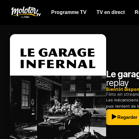
Programme TV
TV en direct
R
Le garag
replay
Bientôt dispon
Films en stream
Les mécaniciens-
puis tentent de l
Regarder