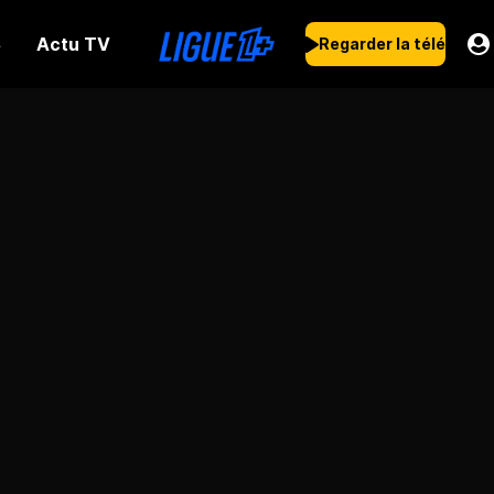
Actu TV
s
Regarder la télé