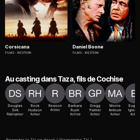
Corsicana
Daniel Boone
FILMS
WESTERN
FILMS
WESTERN
Au casting dans Taza, fils de Cochise
Douglas
Rock
Reason
Barbara
Gregg
Morris
Eugen
Sirk
Hudson
Acteur
Rush
Palmer
Ankrum
Iglesi
Réalisateur
Acteur
Actrice
Acteur
Acteur
Acteur
Regarder la TV en direct
/
Programme TV
/