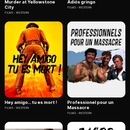
Murder at Yellowstone
Adiós gringo
City
FILMS
WESTERN
FILMS
WESTERN
Hey amigo... tu es mort !
Professionel pour un
Massacre
FILMS
WESTERN
FILMS
WESTERN