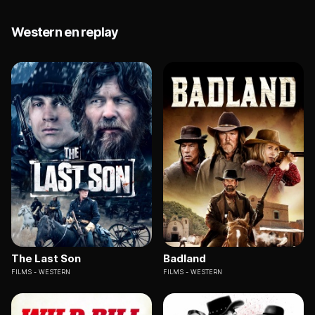
Western en replay
The Last Son
Badland
FILMS
WESTERN
FILMS
WESTERN