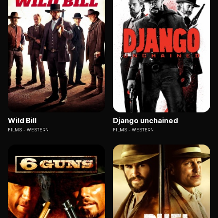
Wild Bill
Django unchained
FILMS
WESTERN
FILMS
WESTERN