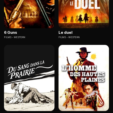
6 Guns
Le duel
FILMS
WESTERN
FILMS
WESTERN