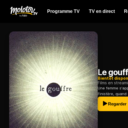
Programme TV
TV en direct
R
Le gouff
Bientôt dispon
Films en stream
Une femme s'appr
Finistère, quand 
Regarder