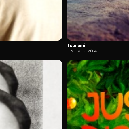
Tsunami
FILMS
COURT-MÉTRAGE