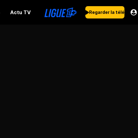
Actu TV
s
Regarder la télé