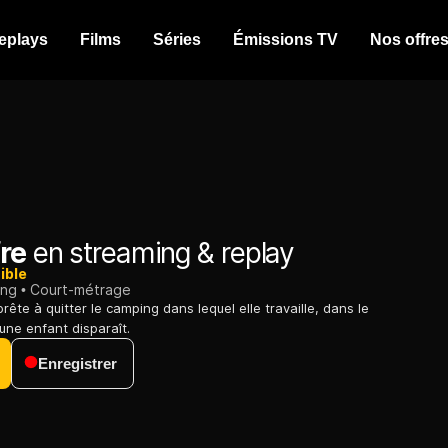
eplays
Films
Séries
Émissions TV
Nos offre
re
en streaming & replay
ible
ing
Court-métrage
ête à quitter le camping dans lequel elle travaille, dans le
une enfant disparaît.
Enregistrer