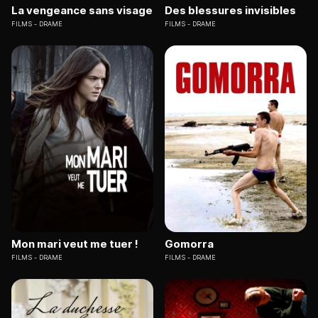
La vengeance sans visage
Des blessures invisibles
FILMS
DRAME
FILMS
DRAME
Mon mari veut me tuer !
Gomorra
FILMS
DRAME
FILMS
DRAME