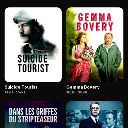
Suicide Tourist
Gemma Bovery
FILMS
DRAME
FILMS
DRAME