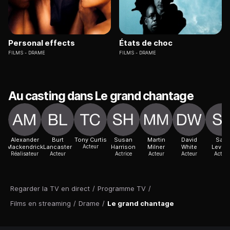
Personal effects
États de choc
FILMS
DRAME
FILMS
DRAME
Au casting dans Le grand chantage
Alexander
Burt
Tony Curtis
Susan
Martin
David
Sam
Mackendrick
Lancaster
Acteur
Harrison
Milner
White
Leven
Réalisateur
Acteur
Actrice
Acteur
Acteur
Acteur
Regarder la TV en direct
/
Programme TV
/
Films en streaming
/
Drame
/
Le grand chantage