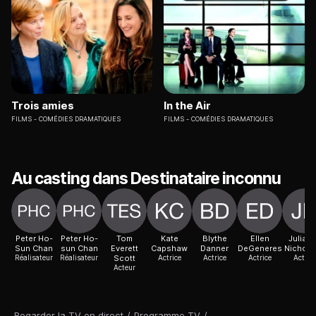
Trois amies
In the Air
FILMS
COMÉDIES DRAMATIQUES
FILMS
COMÉDIES DRAMATIQUES
Au casting dans Destinataire inconnu
Peter Ho-
Peter Ho-
Tom
Kate
Blythe
Ellen
Julian
Sun Chan
sun Chan
Everett
Capshaw
Danner
DeGeneres
Nichol
Réalisateur
Réalisateur
Scott
Actrice
Actrice
Actrice
Actric
Acteur
Regarder la TV en direct
/
Programme TV
/