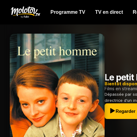
Programme TV
TV en direct
R
Le peti
Bientôt dispon
Films en stream
Dépassée par son
directrice d'un in
Regarder