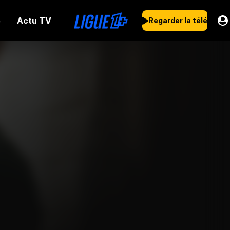
Actu TV
s
Regarder la télé