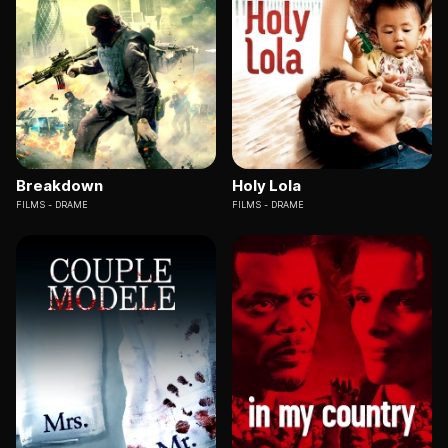
Breakdown
Holy Lola
FILMS
DRAME
FILMS
DRAME