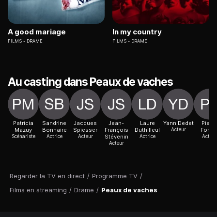
A good mariage
In my country
FILMS
DRAME
FILMS
DRAME
Au casting dans Peaux de vaches
Patricia
Sandrine
Jacques
Jean-
Laure
Yann Dedet
Pierre
Mazuy
Bonnaire
Spiesser
François
Duthilleul
Acteur
Forge
Scénariste
Actrice
Acteur
Stévenin
Actrice
Acteur
Acteur
Regarder la TV en direct
/
Programme TV
/
Films en streaming
/
Drame
/
Peaux de vaches