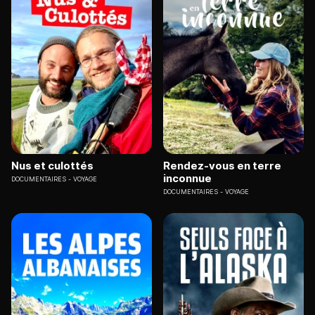
Nus et culottés
Rendez-vous en terre
inconnue
DOCUMENTAIRES
VOYAGE
DOCUMENTAIRES
VOYAGE