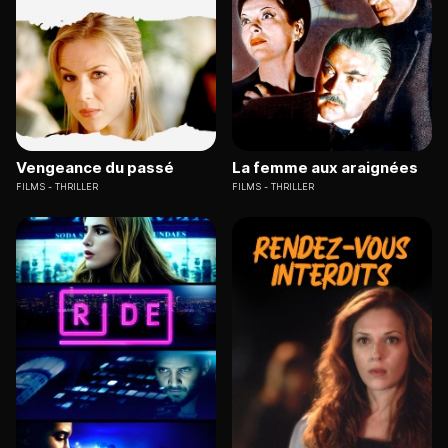
Vengeance du passé
La femme aux araignées
FILMS
THRILLER
FILMS
THRILLER