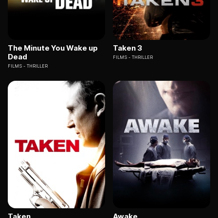
The Minute You Wake up
Taken 3
Dead
FILMS
THRILLER
FILMS
THRILLER
Taken
Awake