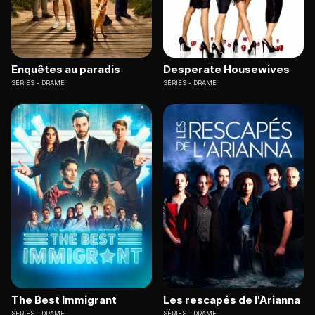
Enquêtes au paradis
Desperate Housewives
SÉRIES
DRAME
SÉRIES
DRAME
The Best Immigrant
Les rescapés de l'Arianna
SÉRIES
DRAME
SÉRIES
DRAME