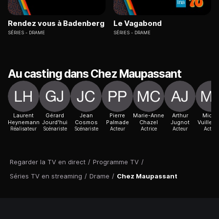
Rendez vous à Badenberg
Le Vagabond
SÉRIES
DRAME
SÉRIES
DRAME
Au casting dans Chez Maupassant
Laurent
Gérard
Jean
Pierre
Marie-Anne
Arthur
Miche
Heynemann
Jourd'hui
Cosmos
Palmade
Chazel
Jugnot
Vuiller
Réalisateur
Scénariste
Scénariste
Acteur
Actrice
Acteur
Acteur
Regarder la TV en direct
/
Programme TV
/
Séries TV en streaming
/
Drame
/
Chez Maupassant