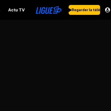
Actu TV
s
Regarder la télé