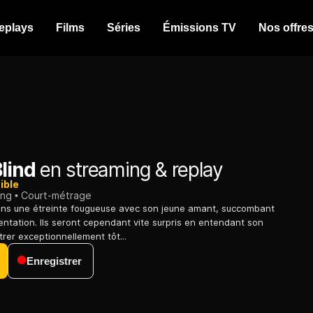
eplays
Films
Séries
Émissions TV
Nos offre
Blind
en streaming & replay
ible
ing
Court-métrage
dans une étreinte fougueuse avec son jeune amant, succombant
tentation. Ils seront cependant vite surpris en entendant son
trer exceptionnellement tôt...
Enregistrer