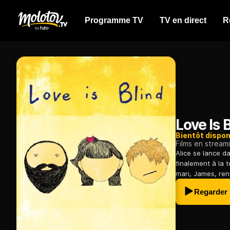
Programme TV
TV en direct
R
Love Is 
Bientôt dispon
Films en stream
Alice se lance 
finalement à la 
mari, James, ren
Regarder