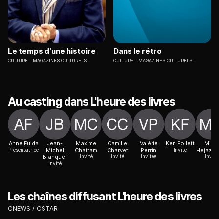
Le temps d'une histoire
Dans le rétro
CULTURE
MAGAZINES CULTURELS
CULTURE
MAGAZINES CULTURELS
Au casting dans L'heure des livres
Anne Fulda
Jean-
Maxime
Camille
Valérie
Ken Follett
Mitra
Présentatrice
Michel
Chattam
Charvet
Perrin
Invité
Hejazip
Blanquer
Invité
Invité
Invitée
Invité
Invité
Les chaînes diffusant L'heure des livres
CNEWS
CSTAR