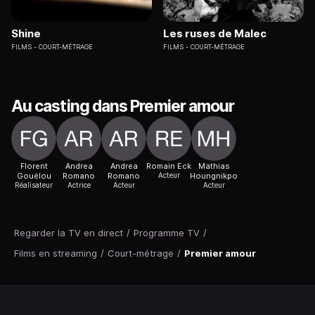
Shine
Les ruses de Malec
FILMS
COURT-MÉTRAGE
FILMS
COURT-MÉTRAGE
Au casting dans Premier amour
Florent
Andrea
Andrea
Romain Eck
Mathias
Gouëlou
Romano
Romano
Acteur
Houngnikpo
Réalisateur
Actrice
Acteur
Acteur
Regarder la TV en direct
/
Programme TV
/
Films en streaming
/
Court-métrage
/
Premier amour