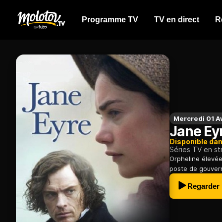
Programme TV
TV en direct
R
Mercredi 01 A
Jane Ey
Disponible da
Séries TV en s
Orpheline élevée
poste de gouvern
Regarder