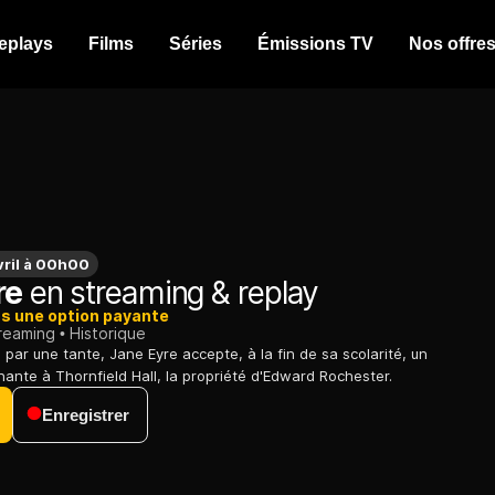
eplays
Films
Séries
Émissions TV
Nos offre
vril à 00h00
re
en streaming & replay
ns une option payante
treaming
Historique
 par une tante, Jane Eyre accepte, à la fin de sa scolarité, un
ante à Thornfield Hall, la propriété d'Edward Rochester.
Enregistrer