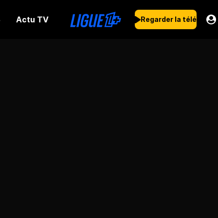
Actu TV
s
Regarder la télé