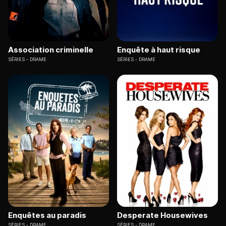
Association criminelle
Enquête à haut risque
SÉRIES
DRAME
SÉRIES
DRAME
Enquêtes au paradis
Desperate Housewives
SÉRIES
DRAME
SÉRIES
DRAME