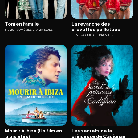
Toni en famille
La revanche des
crevettes pailletées
FILMS
COMÉDIES DRAMATIQUES
FILMS
COMÉDIES DRAMATIQUES
Mourir à Ibiza (Un film en
Les secrets de la
trois étés)
princesse de Cadignan