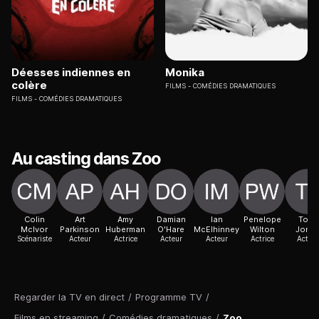
Déesses indiennes en
Monika
colère
FILMS
COMÉDIES DRAMATIQUES
FILMS
COMÉDIES DRAMATIQUES
Au casting dans Zoo
Colin
Art
Amy
Damian
Ian
Penelope
Toby
McIvor
Parkinson
Huberman
O'Hare
McElhinney
Wilton
Jone
Scénariste
Acteur
Actrice
Acteur
Acteur
Actrice
Acteur
Regarder la TV en direct
/
Programme TV
/
Films en streaming
/
Comédies dramatiques
/
Zoo