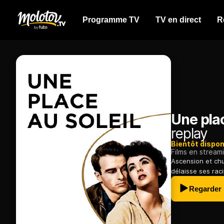
Programme TV
TV en direct
R
Une plac
replay
Bientôt dispon
Films en stream
Ascension et chu
délaisse ses rac
Regarder