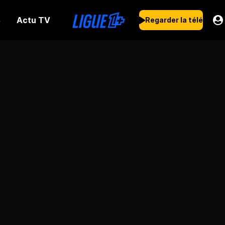
Actu TV
s
Regarder la télé