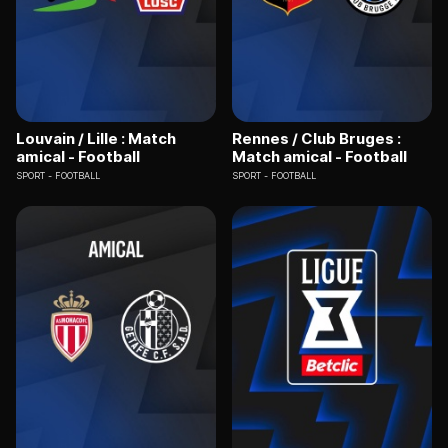
Louvain / Lille : Match
Rennes / Club Bruges :
amical - Football
Match amical - Football
SPORT
FOOTBALL
SPORT
FOOTBALL