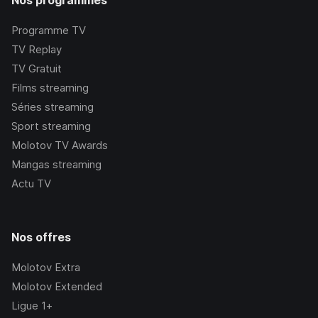
Nos programmes
Programme TV
TV Replay
TV Gratuit
Films streaming
Séries streaming
Sport streaming
Molotov TV Awards
Mangas streaming
Actu TV
Nos offres
Molotov Extra
Molotov Extended
Ligue 1+