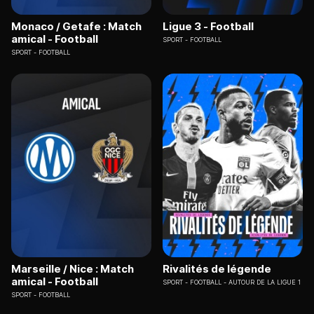
Monaco / Getafe : Match
Ligue 3 - Football
amical - Football
SPORT
FOOTBALL
SPORT
FOOTBALL
Marseille / Nice : Match
Rivalités de légende
amical - Football
SPORT
FOOTBALL - AUTOUR DE LA LIGUE 1
SPORT
FOOTBALL