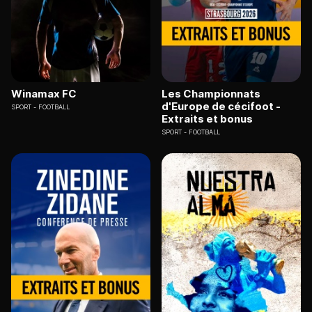
Winamax FC
Les Championnats
d'Europe de cécifoot -
SPORT
FOOTBALL
Extraits et bonus
SPORT
FOOTBALL