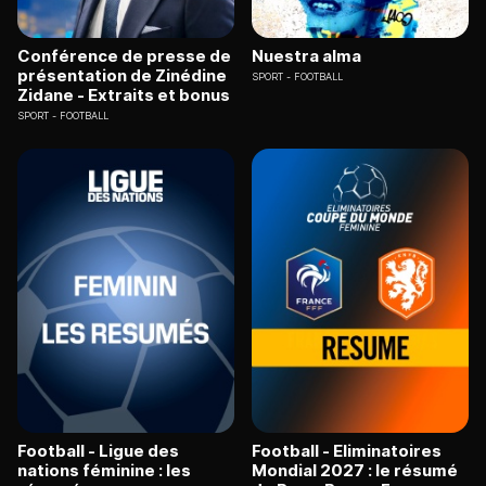
Conférence de presse de
Nuestra alma
présentation de Zinédine
SPORT
FOOTBALL
Zidane - Extraits et bonus
SPORT
FOOTBALL
Football - Ligue des
Football - Eliminatoires
nations féminine : les
Mondial 2027 : le résumé