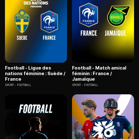
Football - Ligue des
Football - Match amical
nations féminine : Suède /
féminin : France /
France
Jamaïque
SPORT
FOOTBALL
SPORT
FOOTBALL