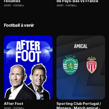
résumés
de Pays-Bas vs France
SPORT
FOOTBALL
SPORT
FOOTBALL
Football à venir
After Foot
Sporting Club Portugal /
Monaco : Match amical -
SPORT
FOOTBALL