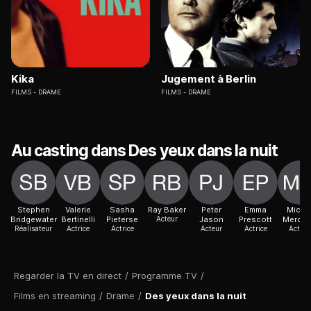
Kika
Jugement à Berlin
FILMS
DRAME
FILMS
DRAME
Au casting dans Des yeux dans la nuit
Stephen
Valerie
Sasha
Ray Baker
Peter
Emma
Micol
Bridgewater
Bertinelli
Pieterse
Acteur
Jason
Prescott
Mercur
Réalisateur
Actrice
Actrice
Acteur
Actrice
Actric
Regarder la TV en direct
/
Programme TV
/
Films en streaming
/
Drame
/
Des yeux dans la nuit