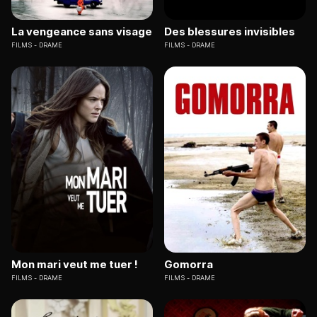
La vengeance sans visage
Des blessures invisibles
FILMS
DRAME
FILMS
DRAME
Mon mari veut me tuer !
Gomorra
FILMS
DRAME
FILMS
DRAME