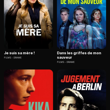
Je suis sa mère !
Dans les griffes de mon
sauveur
FILMS
DRAME
FILMS
DRAME