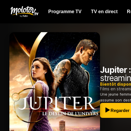
Programme TV
TV en direct
R
Jupiter :
streamin
Bientôt dispon
Films en stream
Une jeune femme,
assume son desti
Regarder