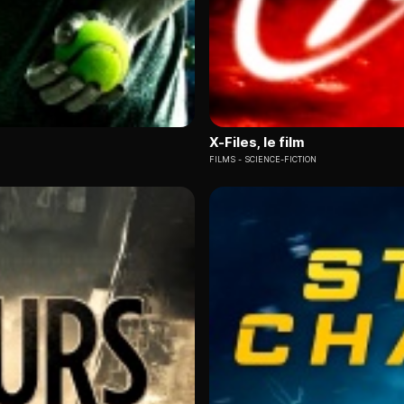
X-Files, le film
FILMS
SCIENCE-FICTION