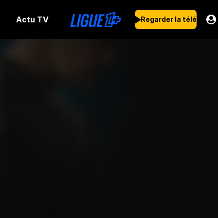
Actu TV
s
Regarder la télé