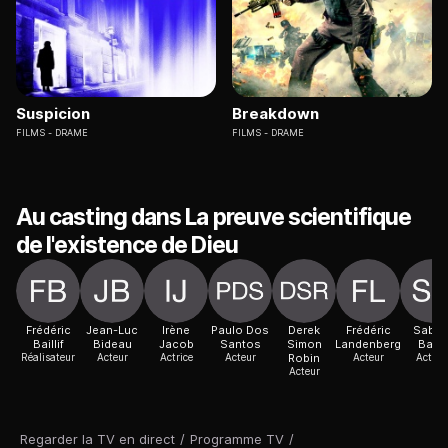
Suspicion
Breakdown
FILMS
DRAME
FILMS
DRAME
Au casting dans La preuve scientifique
de l'existence de Dieu
Frédéric
Jean-Luc
Irène
Paulo Dos
Derek
Frédéric
Sabin
Baillif
Bideau
Jacob
Santos
Simon
Landenberg
Bach
Réalisateur
Acteur
Actrice
Acteur
Robin
Acteur
Actric
Acteur
Regarder la TV en direct
/
Programme TV
/