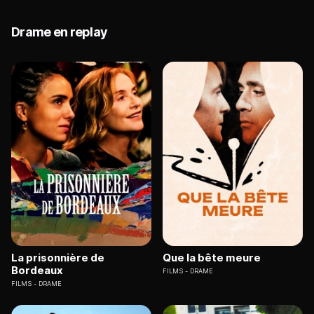
Drame en replay
La prisonnière de
Que la bête meure
Bordeaux
FILMS
DRAME
FILMS
DRAME