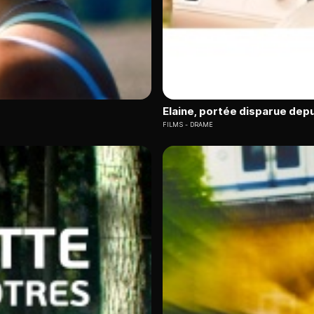
Elaine, portée disparue depu
FILMS
DRAME