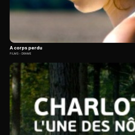
A corps perdu
FILMS
DRAME