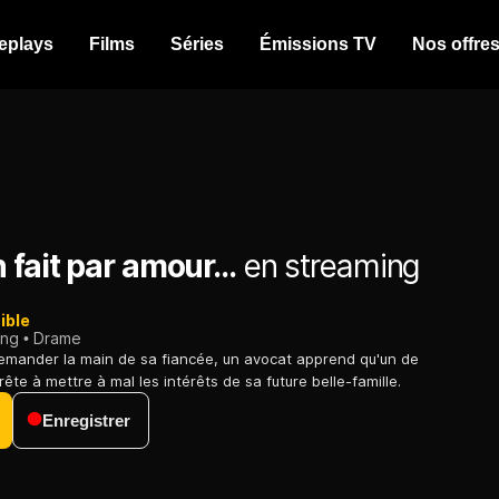
eplays
Films
Séries
Émissions TV
Nos offre
 fait par amour...
en streaming
ible
ing
Drame
mander la main de sa fiancée, un avocat apprend qu'un de
rête à mettre à mal les intérêts de sa future belle-famille.
Enregistrer