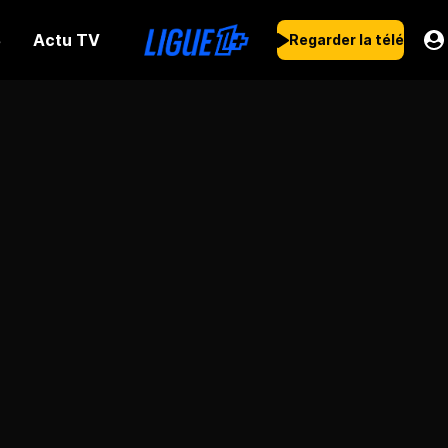
Actu TV
s
Regarder la télé