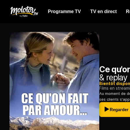
Programme TV
TV en direct
R
Ce qu'on
& replay
Bientôt dispon
Films en stream
Au moment de de
ses clients s'app
Regarder