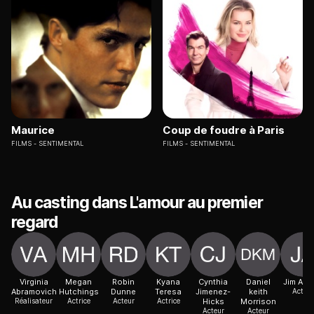
Maurice
Coup de foudre à Paris
FILMS
SENTIMENTAL
FILMS
SENTIMENTAL
Au casting dans L'amour au premier
regard
Virginia
Megan
Robin
Kyana
Cynthia
Daniel
Jim Ann
Abramovich
Hutchings
Dunne
Teresa
Jimenez-
keith
Acteur
Réalisateur
Actrice
Acteur
Actrice
Hicks
Morrison
Acteur
Acteur