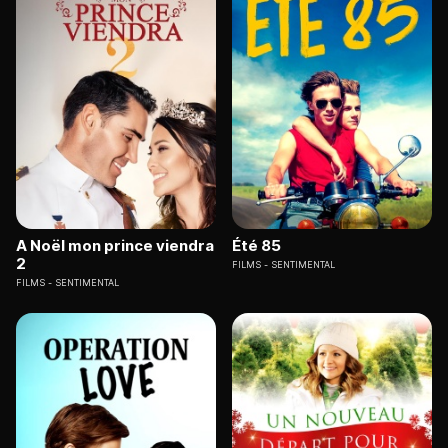
A Noël mon prince viendra
Été 85
2
FILMS
SENTIMENTAL
FILMS
SENTIMENTAL