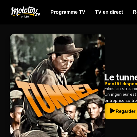
Programme TV
TV en direct
R
Le tunn
Bientôt dispon
Films en stream
Un ingénieur est 
entreprise se tr
Regarder