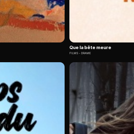
Que la bête meure
FILMS
DRAME