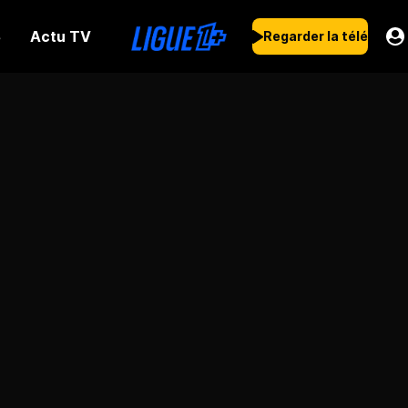
Actu TV
s
Regarder la télé