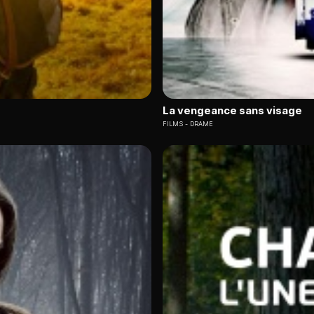
La vengeance sans visage
FILMS
DRAME