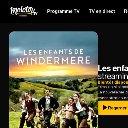
Programme TV
TV en direct
R
Les enf
streamin
Bientôt dispon
Films en stream
La nouvelle vie 
concentration na
Regarder