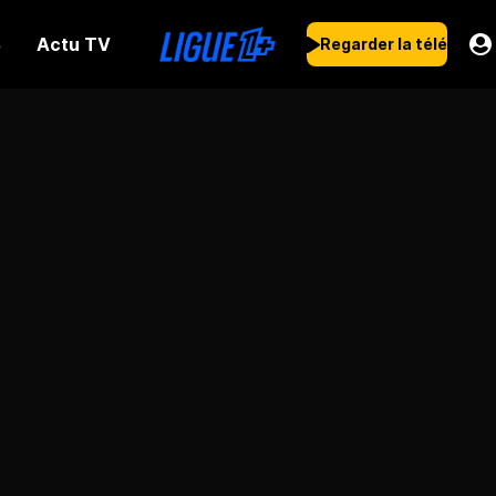
Actu TV
s
Regarder la télé