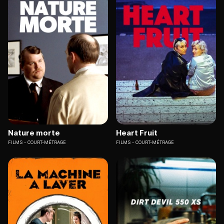
Nature morte
Heart Fruit
FILMS
COURT-MÉTRAGE
FILMS
COURT-MÉTRAGE