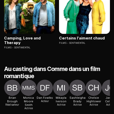
Camping, Love and
Certains l'aiment chaud
Therapy
FILMS
SENTIMENTAL
FILMS
SENTIMENTAL
Au casting dans Comme dans un film
romantique
Brian
Monica
Dan Fowlks
Mikayla
Sashleigha
Chelsie
Jaso
Brough
Moore
Acteur
Iverson
Brady
Hightower
Celay
Réalisateur
Smith
Actrice
Actrice
Actrice
Acteur
Actrice