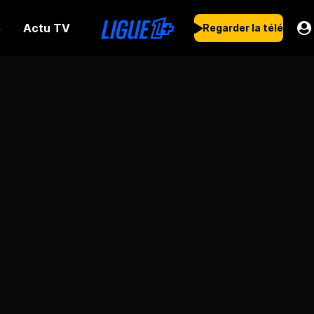
Actu TV
s
Regarder la télé