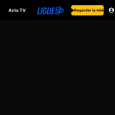
Actu TV
s
Regarder la télé