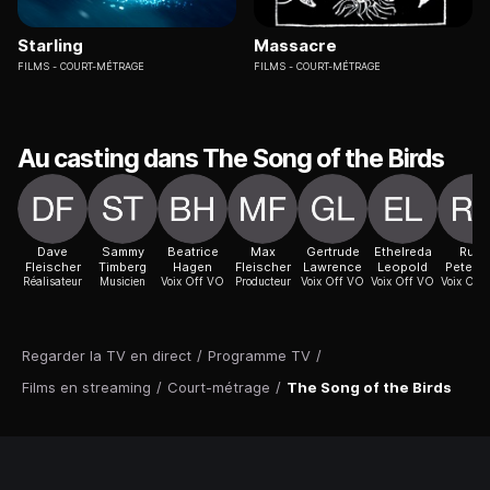
Starling
Massacre
FILMS
COURT-MÉTRAGE
FILMS
COURT-MÉTRAGE
Au casting dans The Song of the Birds
Dave
Sammy
Beatrice
Max
Gertrude
Ethelreda
Ruth
Fleischer
Timberg
Hagen
Fleischer
Lawrence
Leopold
Peters
Réalisateur
Musicien
Voix Off VO
Producteur
Voix Off VO
Voix Off VO
Voix Off
Regarder la TV en direct
/
Programme TV
/
Films en streaming
/
Court-métrage
/
The Song of the Birds