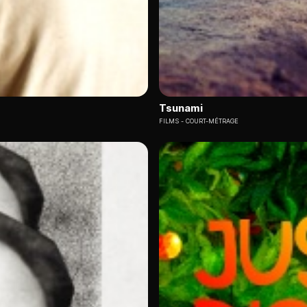
Tsunami
FILMS
COURT-MÉTRAGE