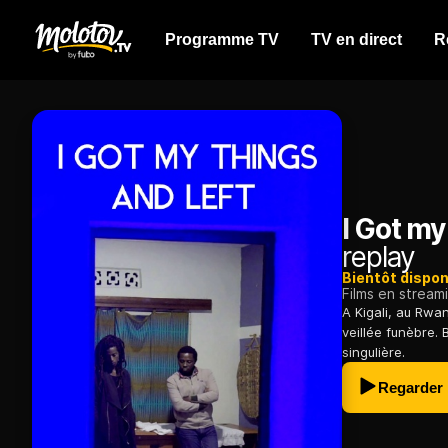
Programme TV
TV en direct
R
I Got my
replay
Bientôt dispon
Films en stream
A Kigali, au Rwa
veillée funèbre. 
singulière.
Regarder