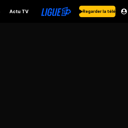
Actu TV
s
Regarder la télé