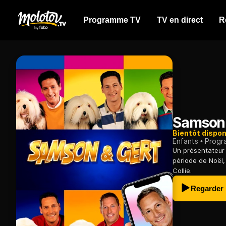
Programme TV
TV en direct
R
Samson 
Bientôt dispon
Enfants
Progr
Un présentateur 
période de Noël, 
Collie.
Regarder