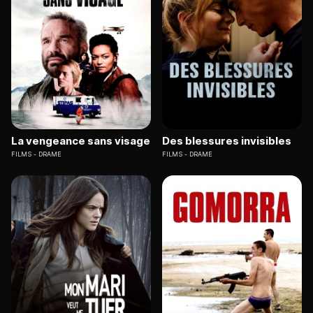
La vengeance sans visage
Des blessures invisibles
FILMS
DRAME
FILMS
DRAME