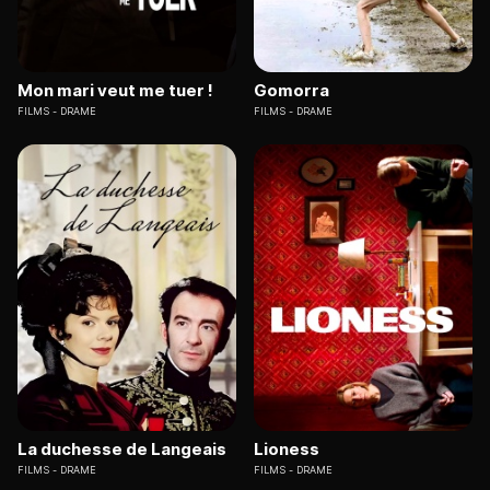
Mon mari veut me tuer !
Gomorra
FILMS
DRAME
FILMS
DRAME
La duchesse de Langeais
Lioness
FILMS
DRAME
FILMS
DRAME