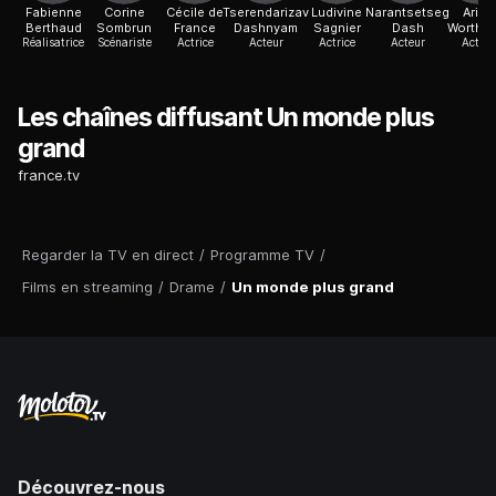
Fabienne
Corine
Cécile de
Tserendarizav
Ludivine
Narantsetseg
Arieh
Berthaud
Sombrun
France
Dashnyam
Sagnier
Dash
Worthal
Réalisatrice
Scénariste
Actrice
Acteur
Actrice
Acteur
Acteur
Les chaînes diffusant Un monde plus
grand
france.tv
Regarder la TV en direct
/
Programme TV
/
Films en streaming
/
Drame
/
Un monde plus grand
Découvrez-nous