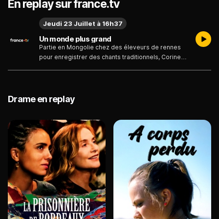
En replay sur france.tv
Jeudi 23 Juillet à 16h37
Un monde plus grand
Partie en Mongolie chez des éleveurs de rennes
pour enregistrer des chants traditionnels, Corine
pensait pouvoir surmonter la mort de Paul, son
grand amour. Mais sa rencontre avec la chamane
Oyun bouleverse son voyage, elle lui annonce
qu’elle a reçu un don rare et doit être formée aux
Drame en replay
traditions chamaniques. De retour en France, elle
ne peut refuser ce qui s’impose désormais à elle :
elle doit repartir pour commencer son initiation…
et découvrir un monde plus grand.