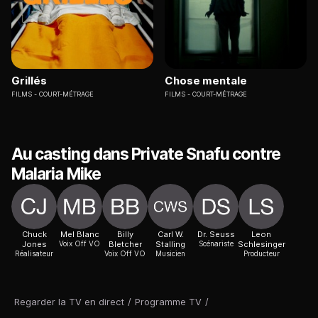
Grillés
Chose mentale
FILMS
COURT-MÉTRAGE
FILMS
COURT-MÉTRAGE
Au casting dans Private Snafu contre
Malaria Mike
Chuck
Mel Blanc
Billy
Carl W.
Dr. Seuss
Leon
Jones
Voix Off VO
Bletcher
Stalling
Scénariste
Schlesinger
Réalisateur
Voix Off VO
Musicien
Producteur
Regarder la TV en direct
/
Programme TV
/