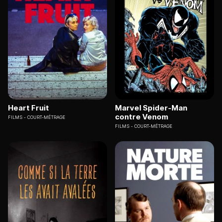
Heart Fruit
Marvel Spider-Man
contre Venom
FILMS
COURT-MÉTRAGE
FILMS
COURT-MÉTRAGE