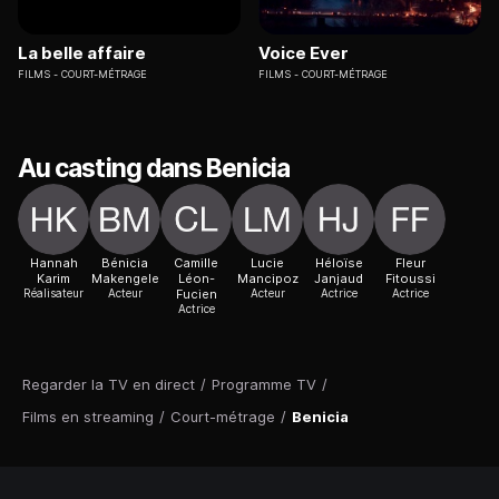
La belle affaire
Voice Ever
FILMS
COURT-MÉTRAGE
FILMS
COURT-MÉTRAGE
Au casting dans Benicia
Hannah
Bénicia
Camille
Lucie
Héloïse
Fleur
Karim
Makengele
Léon-
Mancipoz
Janjaud
Fitoussi
Réalisateur
Acteur
Fucien
Acteur
Actrice
Actrice
Actrice
Regarder la TV en direct
/
Programme TV
/
Films en streaming
/
Court-métrage
/
Benicia