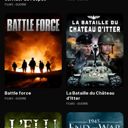
FILMS
GUERRE
Battle force
La Bataille du Château
d'Itter
FILMS
GUERRE
FILMS
GUERRE