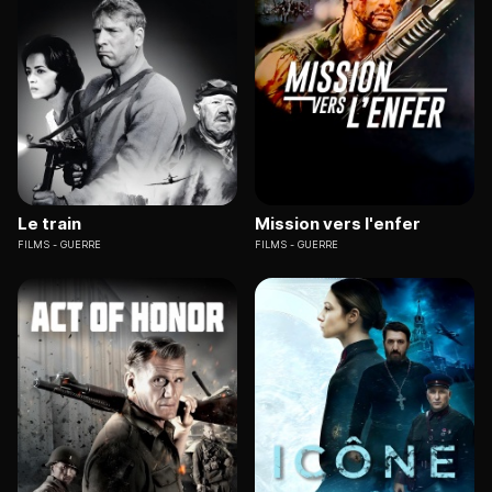
Le train
Mission vers l'enfer
FILMS
GUERRE
FILMS
GUERRE