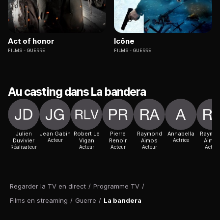
Act of honor
Icône
FILMS
GUERRE
FILMS
GUERRE
Au casting dans La bandera
Julien
Jean Gabin
Robert Le
Pierre
Raymond
Annabella
Raymo
Duvivier
Acteur
Vigan
Renoir
Aimos
Actrice
Aimo
Réalisateur
Acteur
Acteur
Acteur
Acteur
Regarder la TV en direct
/
Programme TV
/
Films en streaming
/
Guerre
/
La bandera