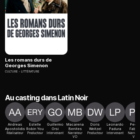
Les romans durs de
Georges Simenon
CULTURE
LITTÉRATURE
Au casting dans Latin Noir
Andreas
Estelle
Guillermo
Macarena
Doris
Leonardo
Pedr
Apostolidis
Robin You
Orsi
Benites
Weitzel
Padura
Fabia
Réalisateur
Producteur
Intervenant
Narrateur
Producteur
Intervenant
Narrate
VO
VO