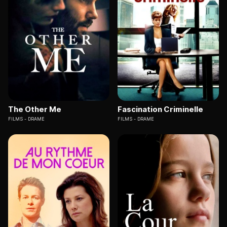
The Other Me
Fascination Criminelle
FILMS
DRAME
FILMS
DRAME