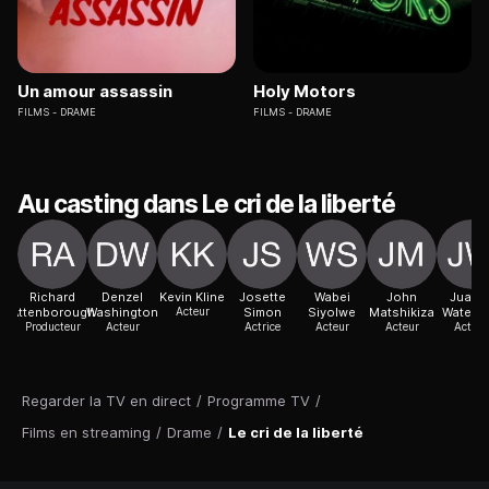
Un amour assassin
Holy Motors
FILMS
DRAME
FILMS
DRAME
Au casting dans Le cri de la liberté
Richard
Denzel
Kevin Kline
Josette
Wabei
John
Juanit
Attenborough
Washington
Acteur
Simon
Siyolwe
Matshikiza
Waterm
Producteur
Acteur
Actrice
Acteur
Acteur
Actric
Regarder la TV en direct
/
Programme TV
/
Films en streaming
/
Drame
/
Le cri de la liberté