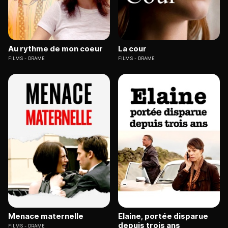
Au rythme de mon coeur
La cour
FILMS
DRAME
FILMS
DRAME
Menace maternelle
Elaine, portée disparue
depuis trois ans
FILMS
DRAME