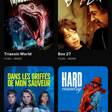
Triassic World
Box 27
FILMS
DRAME
FILMS
DRAME