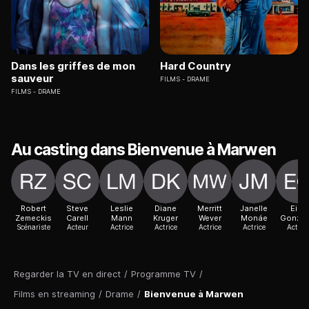
Dans les griffes de mon
Hard Country
sauveur
FILMS
DRAME
FILMS
DRAME
Au casting dans Bienvenue à Marwen
Robert
Steve
Leslie
Diane
Merritt
Janelle
Eiza
Zemeckis
Carell
Mann
Kruger
Wever
Monáe
Gonzál
Scénariste
Acteur
Actrice
Actrice
Actrice
Actrice
Actric
Regarder la TV en direct
/
Programme TV
/
Films en streaming
/
Drame
/
Bienvenue à Marwen