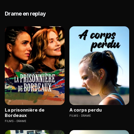
Drame en replay
La prisonnière de
A corps perdu
Bordeaux
FILMS
DRAME
FILMS
DRAME