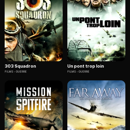
303 Squadron
Un pont trop loin
FILMS
GUERRE
FILMS
GUERRE