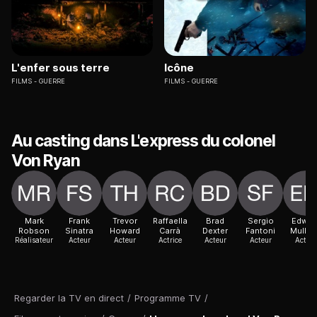
L'enfer sous terre
Icône
FILMS
GUERRE
FILMS
GUERRE
Au casting dans L'express du colonel
Von Ryan
Mark
Frank
Trevor
Raffaella
Brad
Sergio
Edwar
Robson
Sinatra
Howard
Carrà
Dexter
Fantoni
Mulha
Réalisateur
Acteur
Acteur
Actrice
Acteur
Acteur
Acteur
Regarder la TV en direct
/
Programme TV
/