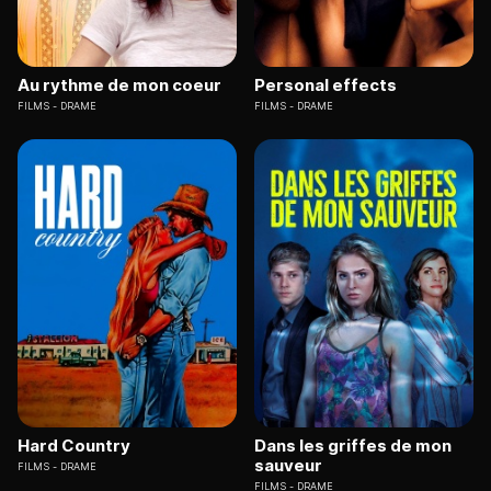
Au rythme de mon coeur
Personal effects
FILMS
DRAME
FILMS
DRAME
Hard Country
Dans les griffes de mon
sauveur
FILMS
DRAME
FILMS
DRAME