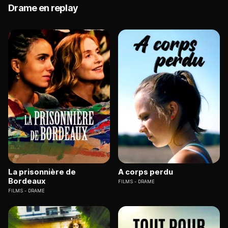
Drame en replay
La prisonnière de
A corps perdu
Bordeaux
FILMS
DRAME
FILMS
DRAME