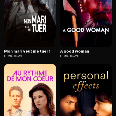
Mon mari veut me tuer !
A good woman
FILMS
DRAME
FILMS
DRAME