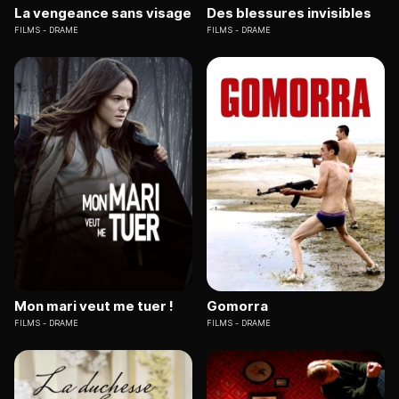
La vengeance sans visage
Des blessures invisibles
FILMS
DRAME
FILMS
DRAME
Mon mari veut me tuer !
Gomorra
FILMS
DRAME
FILMS
DRAME