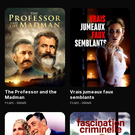
The Professor and the
Vrais jumeaux faux
Madman
semblants
FILMS
DRAME
FILMS
DRAME