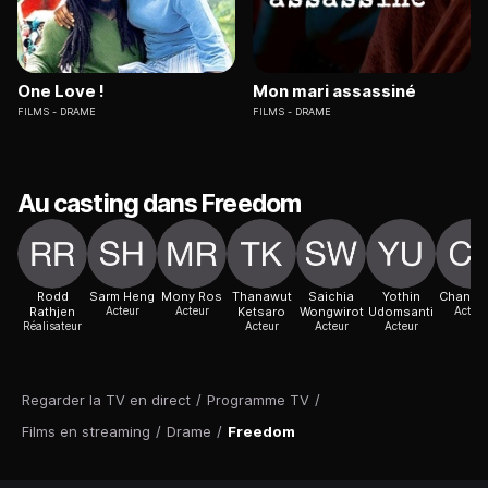
One Love !
Mon mari assassiné
FILMS
DRAME
FILMS
DRAME
Au casting dans Freedom
Rodd
Sarm Heng
Mony Ros
Thanawut
Saichia
Yothin
Chan Vi
Rathjen
Acteur
Acteur
Ketsaro
Wongwirot
Udomsanti
Acteur
Réalisateur
Acteur
Acteur
Acteur
Regarder la TV en direct
/
Programme TV
/
Films en streaming
/
Drame
/
Freedom