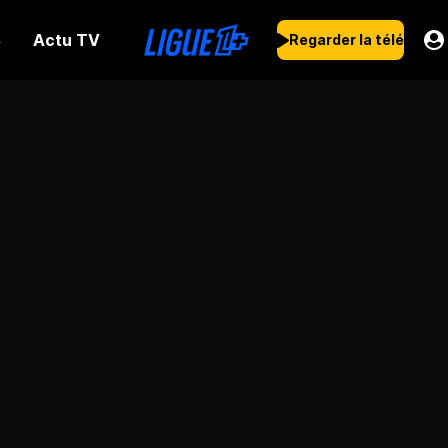
Actu TV
s
Regarder la télé