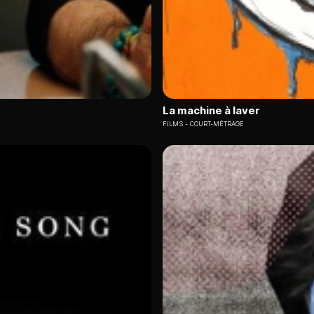
La machine à laver
FILMS
COURT-MÉTRAGE