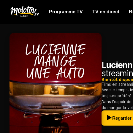
Programme TV
TV en direct
R
Lucienn
streamin
Bientôt dispon
Films en stream
Avec le temps, l
toujours préféré
Dans l'espoir de 
de manger la voi
Regarder