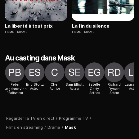
La liberté à tout prix
La fin du silence
FILMS
DRAME
FILMS
DRAME
Au casting dans Mask
Peter
Eric Stoltz
Cher
Sam Elliott
Estelle
Richard
Laura D
Bogdanovich
Acteur
Actrice
Acteur
Getty
Dysart
Actric
Réalisateur
Actrice
Acteur
Regarder la TV en direct
/
Programme TV
/
Films en streaming
/
Drame
/
Mask