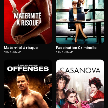
Maternité à risque
Fascination Criminelle
FILMS
DRAME
FILMS
DRAME