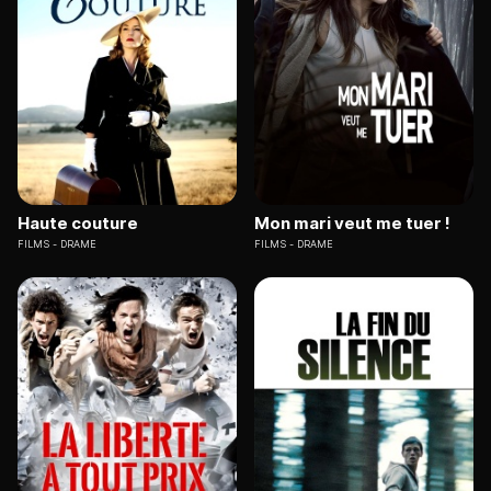
Haute couture
Mon mari veut me tuer !
FILMS
DRAME
FILMS
DRAME