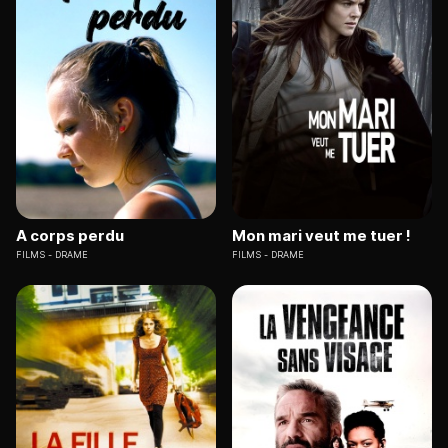
A corps perdu
Mon mari veut me tuer !
FILMS
DRAME
FILMS
DRAME