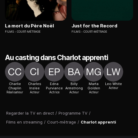
La mort du Père Noël
Just for the Record
FILMS
COURT-MÉTRAGE
FILMS
COURT-MÉTRAGE
Au casting dans Charlot apprenti
Charlie
Charles
Edna
Billy
Marta
Leo White
Chaplin
Inslee
Purviance
Armstrong
Golden
Acteur
Réalisateur
Acteur
Actrice
Acteur
Acteur
Regarder la TV en direct
/
Programme TV
/
Films en streaming
/
Court-métrage
/
Charlot apprenti